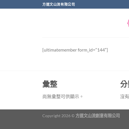
跳
方道文山流有限公司
到
内
容
[ultimatemember form_id=”144″]
彙整
分
尚無彙整可供顯示。
沒
Copyright 2026 ©
方道文山流創意有限公司