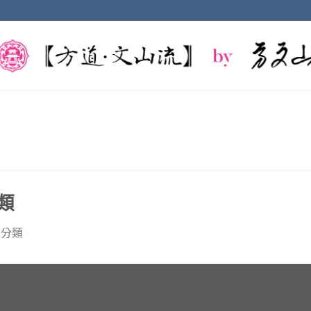
類
有分類